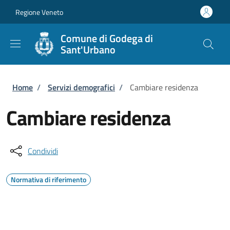
Salta al contenuto principale
Skip to footer content
Regione Veneto
Comune di Godega di
Sant'Urbano
Briciole di pane
Home
/
Servizi demografici
/
Cambiare residenza
Cambiare residenza
Condividi
Normativa di riferimento