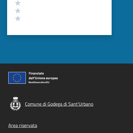
Valuta 3 stelle su 5
Valuta 2 stelle su 5
Valuta 1 stelle su 5
Comune di Godega di Sant'Urbano
Footer menu
Area riservata