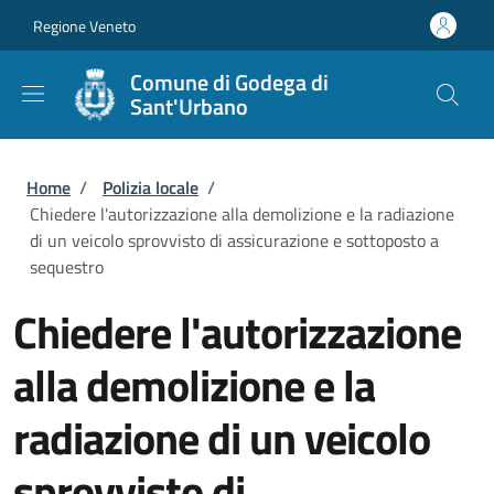
Salta al contenuto principale
Skip to footer content
Regione Veneto
Comune di Godega di
Sant'Urbano
Briciole di pane
Home
/
Polizia locale
/
Chiedere l'autorizzazione alla demolizione e la radiazione
di un veicolo sprovvisto di assicurazione e sottoposto a
sequestro
Chiedere l'autorizzazione
alla demolizione e la
radiazione di un veicolo
sprovvisto di