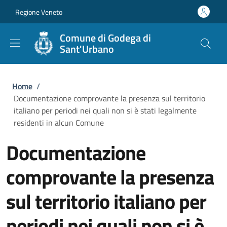
Salta al contenuto principale
Skip to footer content
Regione Veneto
Comune di Godega di
Sant'Urbano
Briciole di pane
Home
/
Documentazione comprovante la presenza sul territorio
italiano per periodi nei quali non si è stati legalmente
residenti in alcun Comune
Documentazione
comprovante la presenza
sul territorio italiano per
periodi nei quali non si è