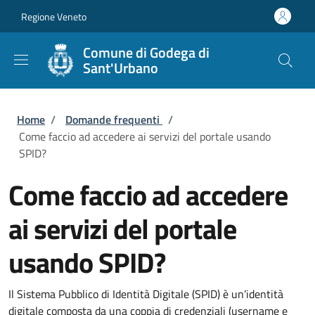
Salta al contenuto principale
Skip to footer content
Regione Veneto
Comune di Godega di
Sant'Urbano
Briciole di pane
Home
/
Domande frequenti
/
Come faccio ad accedere ai servizi del portale usando
SPID?
Come faccio ad accedere
ai servizi del portale
usando SPID?
Il Sistema Pubblico di Identità Digitale (SPID) è un’identità
digitale composta da una coppia di credenziali (username e