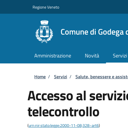
Salta al contenuto principale
Skip to footer content
Regione Veneto
Comune di Godega d
Amministrazione
Novità
Servizi
Briciole di pane
Home
/
Servizi
/
Salute, benessere e assis
Accesso al servizi
telecontrollo
(
urn:nir:stato:legge:2000-11-08;328~art6
)