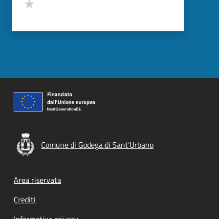
Valuta 1 stelle su 5
Comune di Godega di Sant'Urbano
Footer menu
Area riservata
Crediti
Informativa privacy