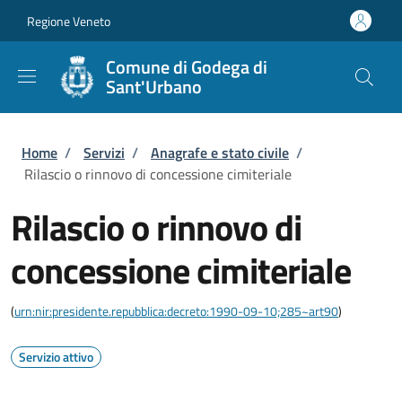
Salta al contenuto principale
Skip to footer content
Regione Veneto
Comune di Godega di
Sant'Urbano
Briciole di pane
Home
/
Servizi
/
Anagrafe e stato civile
/
Rilascio o rinnovo di concessione cimiteriale
Rilascio o rinnovo di
concessione cimiteriale
(
urn:nir:presidente.repubblica:decreto:1990-09-10;285~art90
)
Servizio attivo