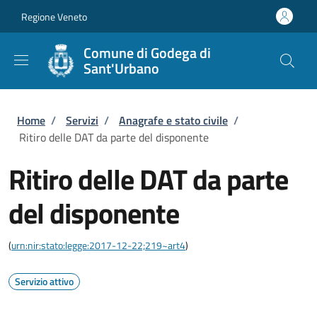
Salta al contenuto principale
Skip to footer content
Regione Veneto
Comune di Godega di
Sant'Urbano
Briciole di pane
Home
/
Servizi
/
Anagrafe e stato civile
/
Ritiro delle DAT da parte del disponente
Ritiro delle DAT da parte
del disponente
(
urn:nir:stato:legge:2017-12-22;219~art4
)
Servizio attivo