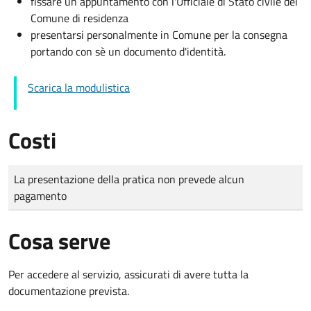
fissare un appuntamento con l'Ufficiale di Stato civile del
Comune di residenza
presentarsi personalmente in Comune per la consegna
portando con sè un documento d'identità.
Scarica la modulistica
Costi
Tipo di pagamento
Importo
La presentazione della pratica non prevede alcun
pagamento
Cosa serve
Per accedere al servizio, assicurati di avere tutta la
documentazione prevista.