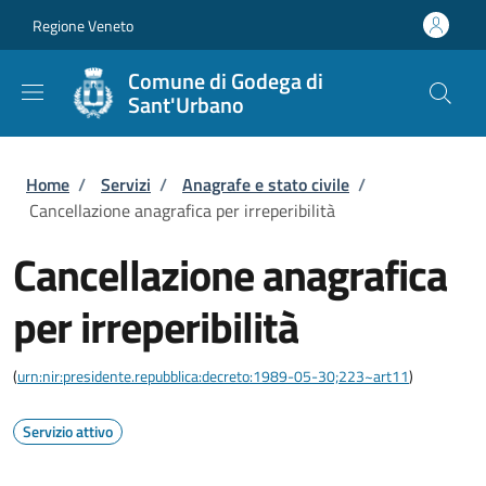
Salta al contenuto principale
Skip to footer content
Regione Veneto
Comune di Godega di
Sant'Urbano
Briciole di pane
Home
/
Servizi
/
Anagrafe e stato civile
/
Cancellazione anagrafica per irreperibilità
Cancellazione anagrafica
per irreperibilità
(
urn:nir:presidente.repubblica:decreto:1989-05-30;223~art11
)
Servizio attivo