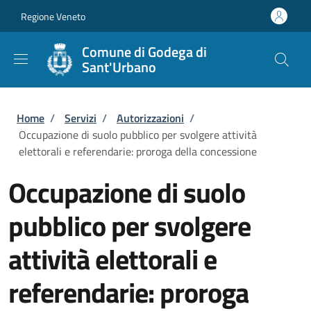
Salta al contenuto principale
Skip to footer content
Regione Veneto
Comune di Godega di
Sant'Urbano
Briciole di pane
Home
/
Servizi
/
Autorizzazioni
/
Occupazione di suolo pubblico per svolgere attività
elettorali e referendarie: proroga della concessione
Occupazione di suolo
pubblico per svolgere
attività elettorali e
referendarie: proroga