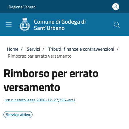
Salta al contenuto principale
Skip to footer content
Regione Veneto
Comune di Godega di
Sant'Urbano
Briciole di pane
Home
/
Servizi
/
Tributi, finanze e contravvenzioni
/
Rimborso per errato versamento
Rimborso per errato
versamento
(
urn:nir:stato:legge:2006-12-27;296~art1
)
Servizio attivo