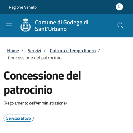
Salta al contenuto principale
Skip to footer content
Regione Veneto
Comune di Godega di
Sant'Urbano
Briciole di pane
Home
/
Servizi
/
Cultura e tempo libero
/
Concessione del patrocinio
Concessione del
patrocinio
(Regolamento dell'Amministrazione)
Servizio attivo